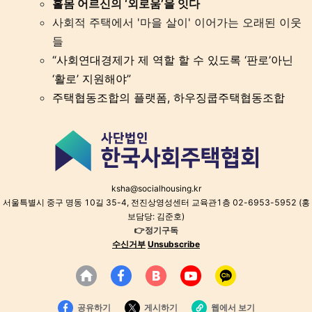
홀몸 어르신의 ‘외로움’을 잇다
사회적 주택에서 '마을 살이' 이어가는 오래된 이웃
들
“사회연대경제가 제 역할 할 수 있도록 ‘판로’아닌
‘활로’ 지원해야”
주택협동조합의 플랫폼, 하우징쿱주택협동조합
ksha@socialhousing.kr
서울특별시 중구 명동 10길 35-4, 전진상영성센터 교육관1층 02-6953-5952 (홍
보담당: 김준호)
👉정기구독
수신거부
Unsubscribe
공유하기
게시하기
웹에서 보기