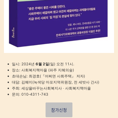
일시
: 2024
년
6
월
2
일
(
일
)
오전
11
시
.
장소
:
사회복지책마을
(
파주 지혜의숲
)
초대손님
:
최경호
(
『
어쩌면 사회주택
』
저자
)
대담
:
김혜미
(
녹색당 마포지역위원장
,
전 세밧사 간사
)
주최
:
세상을바꾸는사회복지사
·
사회복지책마을
문의
: 010-4311-743
참가신청